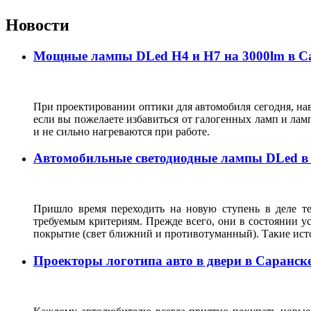
Новости
Мощные лампы DLed H4 и H7 на 3000lm в С
При проектировании оптики для автомобиля сегодня, нав
если вы пожелаете избавиться от галогенных ламп и лам
и не сильно нагреваются при работе.
Автомобильные светодиодные лампы DLed в
Пришло время переходить на новую ступень в деле т
требуемым критериям. Прежде всего, они в состоянии у
покрытие (свет ближний и противотуманный). Такие ист
Проекторы логотипа авто в двери в Саранск