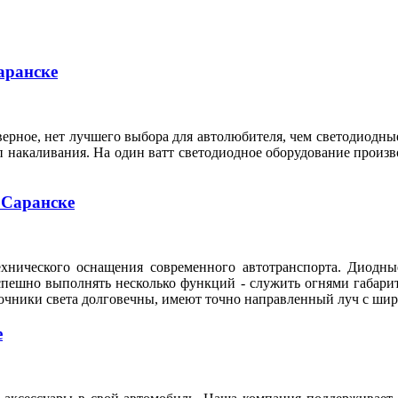
аранске
ерное, нет лучшего выбора для автолюбителя, чем светодиодные
п накаливания. На один ватт светодиодное оборудование произ
 Саранске
ехнического оснащения современного автотранспорта. Диодны
спешно выполнять несколько функций - служить огнями габари
очники света долговечны, имеют точно направленный луч с шир
е