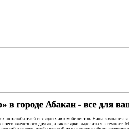
» в городе Абакан - все для в
всех автолюбителей и заядлых автомобилистов. Наша компания 
своего «железного друга», а также ярко выделиться в темноте.
 усилий для того, чтобы каждый из вас смогу выбрать качестве