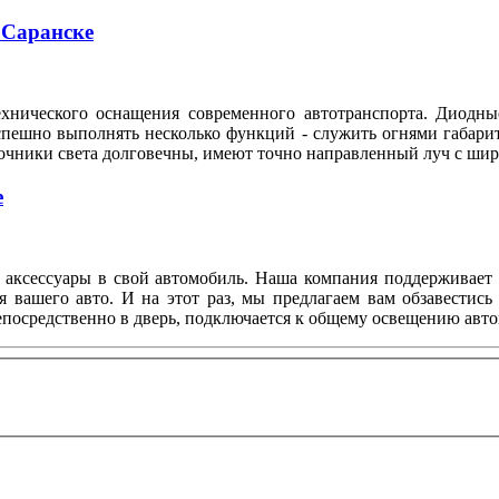
 Саранске
ехнического оснащения современного автотранспорта. Диодны
спешно выполнять несколько функций - служить огнями габари
очники света долговечны, имеют точно направленный луч с шир
е
аксессуары в свой автомобиль. Наша компания поддерживает в
я вашего авто. И на этот раз, мы предлагаем вам обзавестис
епосредственно в дверь, подключается к общему освещению авто