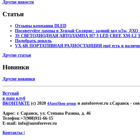
Другие новости
Статьи
Отзывы компании DLED
Посоветуйте лампы в Хундай Солярис: задний ход w5w, ДХО -
3S СВЕТОДИОДНАЯ АВТОЛАМПА H7 3 LED CREE XM-L2 30
Подобрать цоколь
VX-6R ПОРТАТИВНАЯ РАДИОСТАНЦИЯ ещё есть в наличи
Другие статьи
Новинки
Другие новинки
Вступай
в наш клуб
ВКОНТАКТЕ
(c) 2020
и autoforever.ru г.Саранск
- сов
4AutoShop group
Адрес:
г. Саранск, ул. Степана Разина, д. 46
Телефон:
+7(908)911-66-15
E-mail:
info@autoforever.ru
Контакты
|