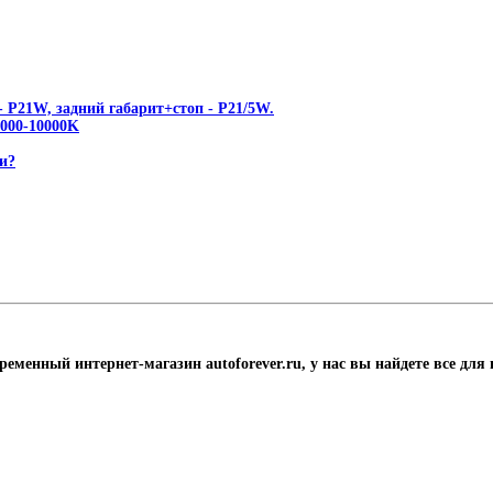
 P21W, задний габарит+стоп - P21/5W.
00-10000K
и?
ременный интернет-магазин autoforever.ru, у нас вы найдете все для