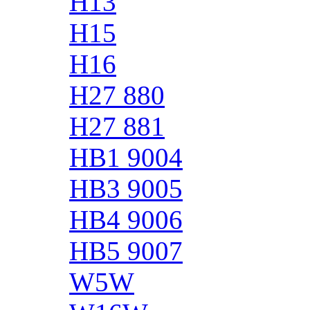
H13
H15
H16
H27 880
H27 881
HB1 9004
HB3 9005
HB4 9006
HB5 9007
W5W