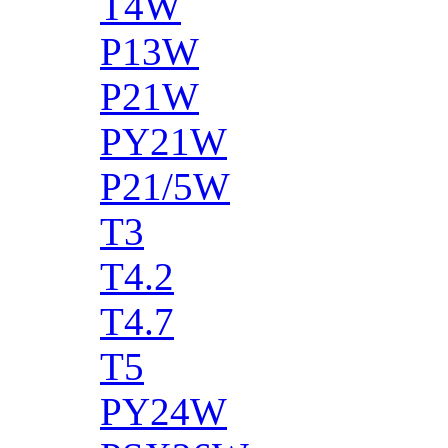
T4W
P13W
P21W
PY21W
P21/5W
T3
T4.2
T4.7
T5
PY24W