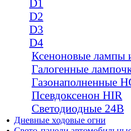
D1
D2
D3
D4
Ксеноновые лампы 
Галогенные лампоч
Газонаполненные H
Псевдоксенон HIR
Cветодиодные 24B
Дневные ходовые огни
Свето-панели автомобильны