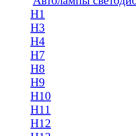
Автолампы светоди
H1
H3
H4
H7
H8
H9
H10
H11
H12