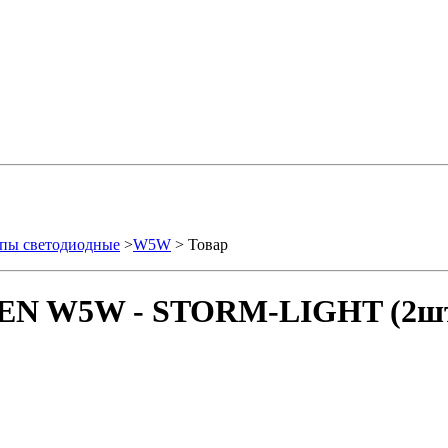
пы светодиодные
>
W5W
> Товар
SEN W5W - STORM-LIGHT (2шт