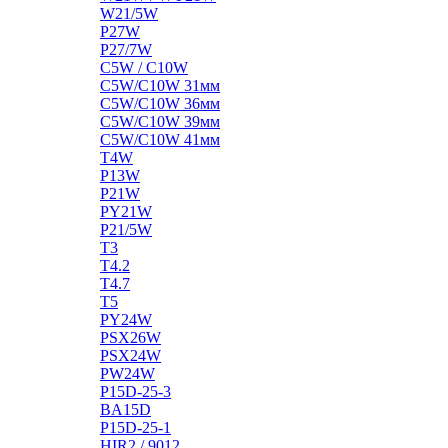
W21/5W
P27W
P27/7W
C5W / C10W
C5W/C10W 31мм
C5W/C10W 36мм
C5W/C10W 39мм
C5W/C10W 41мм
T4W
P13W
P21W
PY21W
P21/5W
T3
T4.2
T4.7
T5
PY24W
PSX26W
PSX24W
PW24W
P15D-25-3
BA15D
P15D-25-1
HIR2 / 9012