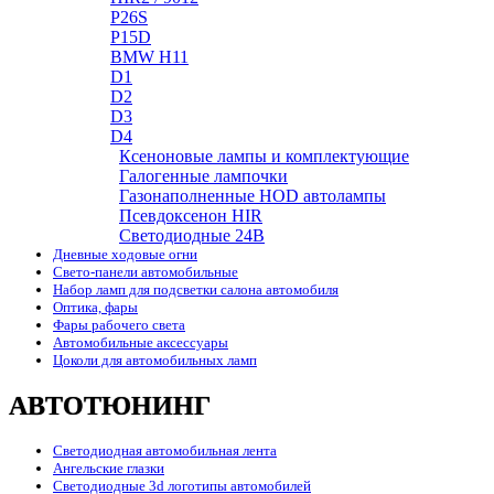
P26S
P15D
BMW H11
D1
D2
D3
D4
Ксеноновые лампы и комплектующие
Галогенные лампочки
Газонаполненные HOD автолампы
Псевдоксенон HIR
Cветодиодные 24B
Дневные ходовые огни
Свето-панели автомобильные
Набор ламп для подсветки салона автомобиля
Оптика, фары
Фары рабочего света
Автомобильные аксессуары
Цоколи для автомобильных ламп
АВТОТЮНИНГ
Светодиодная автомобильная лента
Ангельские глазки
Светодиодные 3d логотипы автомобилей