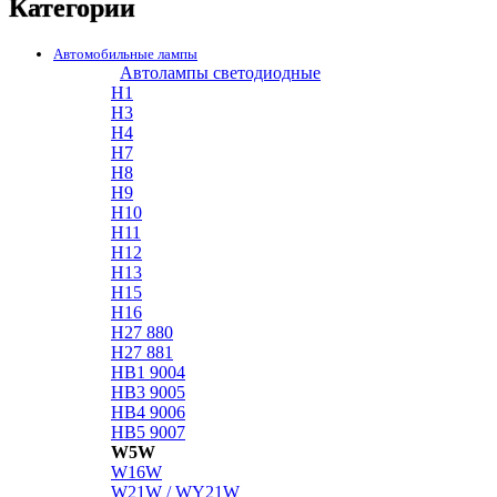
Категории
Автомобильные лампы
Автолампы светодиодные
H1
H3
H4
H7
H8
H9
H10
H11
H12
H13
H15
H16
H27 880
H27 881
HB1 9004
HB3 9005
HB4 9006
HB5 9007
W5W
W16W
W21W / WY21W