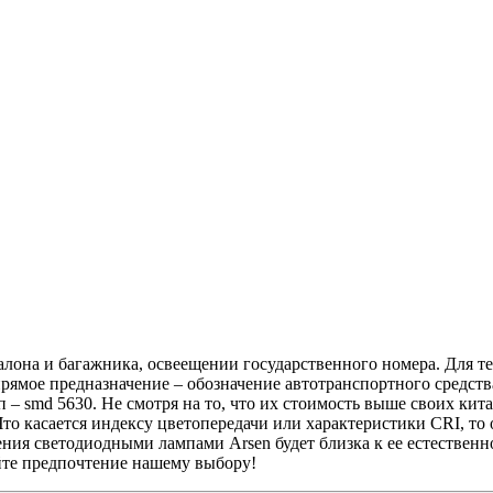
она и багажника, освеещении государственного номера. Для тех
прямое предназначение – обозначение автотранспортного средств
п – smd 5630. Не смотря на то, что их стоимость выше своих кит
Что касается индексу цветопередачи или характеристики CRI, то
ения светодиодными лампами Arsen будет близка к ее естественн
йте предпочтение нашему выбору!