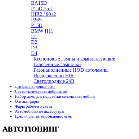
BA15D
P15D-25-1
HIR2 / 9012
P26S
P15D
BMW H11
D1
D2
D3
D4
Ксеноновые лампы и комплектующие
Галогенные лампочки
Газонаполненные HOD автолампы
Псевдоксенон HIR
Cветодиодные 24B
Дневные ходовые огни
Свето-панели автомобильные
Набор ламп для подсветки салона автомобиля
Оптика, фары
Фары рабочего света
Автомобильные аксессуары
Цоколи для автомобильных ламп
АВТОТЮНИНГ