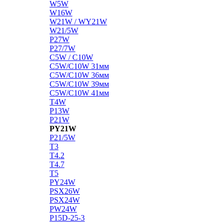
W5W
W16W
W21W / WY21W
W21/5W
P27W
P27/7W
C5W / C10W
C5W/C10W 31мм
C5W/C10W 36мм
C5W/C10W 39мм
C5W/C10W 41мм
T4W
P13W
P21W
PY21W
P21/5W
T3
T4.2
T4.7
T5
PY24W
PSX26W
PSX24W
PW24W
P15D-25-3