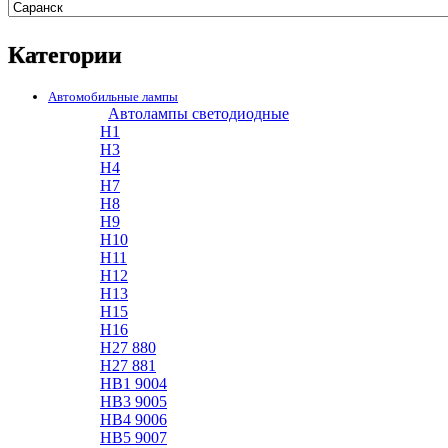
Категории
Автомобильные лампы
Автолампы светодиодные
H1
H3
H4
H7
H8
H9
H10
H11
H12
H13
H15
H16
H27 880
H27 881
HB1 9004
HB3 9005
HB4 9006
HB5 9007