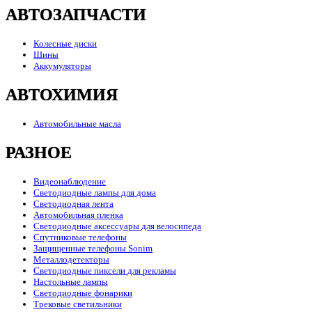
АВТОЗАПЧАСТИ
Колесные диски
Шины
Аккумуляторы
АВТОХИМИЯ
Автомобильные масла
РАЗНОЕ
Видеонаблюдение
Светодиодные лампы для дома
Светодиодная лента
Автомобильная пленка
Светодиодные аксессуары для велосипеда
Спутниковые телефоны
Защищенные телефоны Sonim
Металлодетекторы
Светодиодные пиксели для рекламы
Настольные лампы
Светодиодные фонарики
Трековые светильники