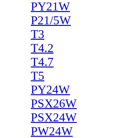
PY21W
P21/5W
T3
T4.2
T4.7
T5
PY24W
PSX26W
PSX24W
PW24W