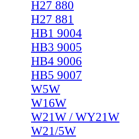
H27 880
H27 881
HB1 9004
HB3 9005
HB4 9006
HB5 9007
W5W
W16W
W21W / WY21W
W21/5W