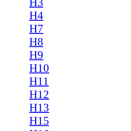
H3
H4
H7
H8
H9
H10
H11
H12
H13
H15