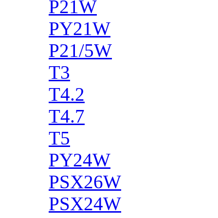
P21W
PY21W
P21/5W
T3
T4.2
T4.7
T5
PY24W
PSX26W
PSX24W