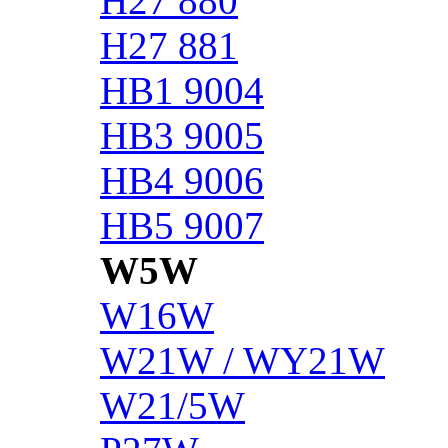
H27 880
H27 881
HB1 9004
HB3 9005
HB4 9006
HB5 9007
W5W
W16W
W21W / WY21W
W21/5W