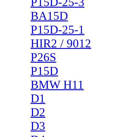
P15D-25-3
BA15D
P15D-25-1
HIR2 / 9012
P26S
P15D
BMW H11
D1
D2
D3