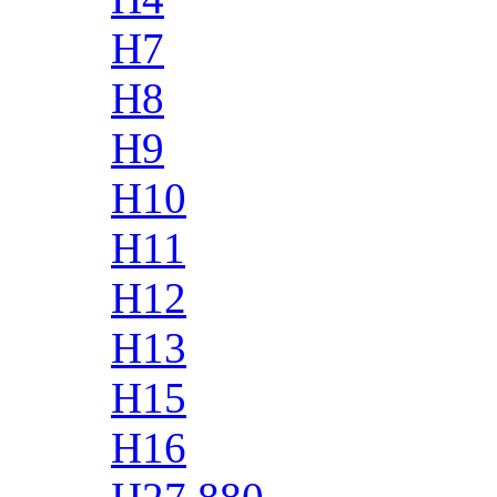
H7
H8
H9
H10
H11
H12
H13
H15
H16