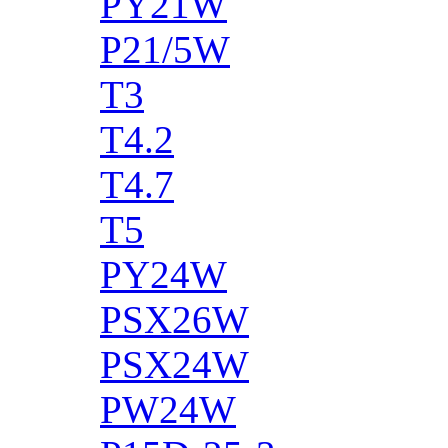
PY21W
P21/5W
T3
T4.2
T4.7
T5
PY24W
PSX26W
PSX24W
PW24W