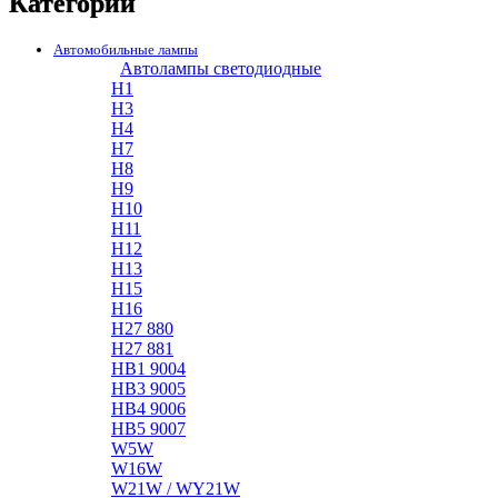
Категории
Автомобильные лампы
Автолампы светодиодные
H1
H3
H4
H7
H8
H9
H10
H11
H12
H13
H15
H16
H27 880
H27 881
HB1 9004
HB3 9005
HB4 9006
HB5 9007
W5W
W16W
W21W / WY21W