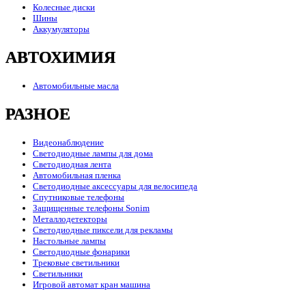
Колесные диски
Шины
Аккумуляторы
АВТОХИМИЯ
Автомобильные масла
РАЗНОЕ
Видеонаблюдение
Светодиодные лампы для дома
Светодиодная лента
Автомобильная пленка
Светодиодные аксессуары для велосипеда
Спутниковые телефоны
Защищенные телефоны Sonim
Металлодетекторы
Светодиодные пиксели для рекламы
Настольные лампы
Светодиодные фонарики
Трековые светильники
Светильники
Игровой автомат кран машина