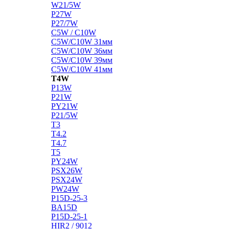
W21/5W
P27W
P27/7W
C5W / C10W
C5W/C10W 31мм
C5W/C10W 36мм
C5W/C10W 39мм
C5W/C10W 41мм
T4W
P13W
P21W
PY21W
P21/5W
T3
T4.2
T4.7
T5
PY24W
PSX26W
PSX24W
PW24W
P15D-25-3
BA15D
P15D-25-1
HIR2 / 9012