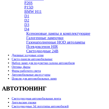
P26S
P15D
BMW H11
D1
D2
D3
D4
Ксеноновые лампы и комплектующие
Галогенные лампочки
Газонаполненные HOD автолампы
Псевдоксенон HIR
Cветодиодные 24B
Дневные ходовые огни
Свето-панели автомобильные
Набор ламп для подсветки салона автомобиля
Оптика, фары
Фары рабочего света
Автомобильные аксессуары
Цоколи для автомобильных ламп
АВТОТЮНИНГ
Светодиодная автомобильная лента
Ангельские глазки
Светодиодные 3d логотипы автомобилей