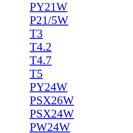
PY21W
P21/5W
T3
T4.2
T4.7
T5
PY24W
PSX26W
PSX24W
PW24W