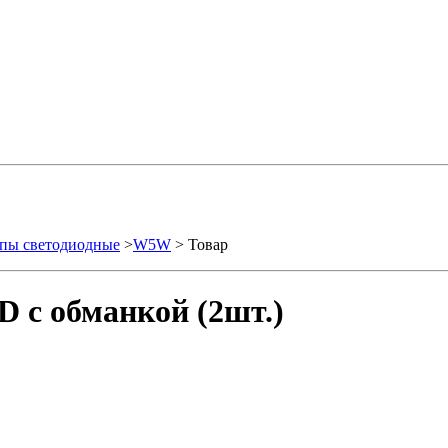
пы светодиодные
>
W5W
> Товар
D с обманкой (2шт.)