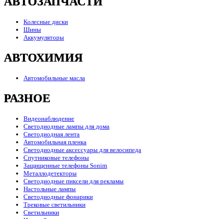
АВТОЗАПЧАСТИ
Колесные диски
Шины
Аккумуляторы
АВТОХИМИЯ
Автомобильные масла
РАЗНОЕ
Видеонаблюдение
Светодиодные лампы для дома
Светодиодная лента
Автомобильная пленка
Светодиодные аксессуары для велосипеда
Спутниковые телефоны
Защищенные телефоны Sonim
Металлодетекторы
Светодиодные пиксели для рекламы
Настольные лампы
Светодиодные фонарики
Трековые светильники
Светильники