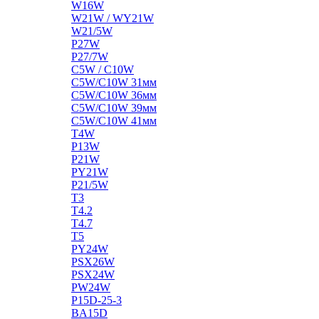
W16W
W21W / WY21W
W21/5W
P27W
P27/7W
C5W / C10W
C5W/C10W 31мм
C5W/C10W 36мм
C5W/C10W 39мм
C5W/C10W 41мм
T4W
P13W
P21W
PY21W
P21/5W
T3
T4.2
T4.7
T5
PY24W
PSX26W
PSX24W
PW24W
P15D-25-3
BA15D