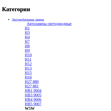
Категории
Автомобильные лампы
Автолампы светодиодные
H1
H3
H4
H7
H8
H9
H10
H11
H12
H13
H15
H16
H27 880
H27 881
HB1 9004
HB3 9005
HB4 9006
HB5 9007
W5W