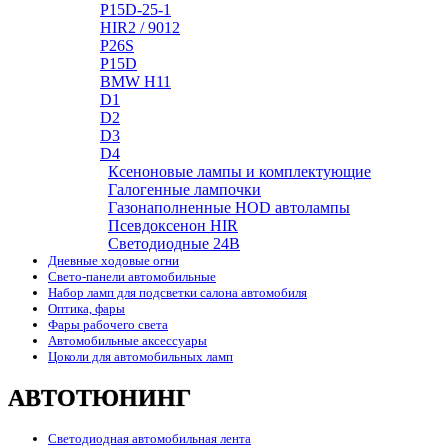
P15D-25-1
HIR2 / 9012
P26S
P15D
BMW H11
D1
D2
D3
D4
Ксеноновые лампы и комплектующие
Галогенные лампочки
Газонаполненные HOD автолампы
Псевдоксенон HIR
Cветодиодные 24B
Дневные ходовые огни
Свето-панели автомобильные
Набор ламп для подсветки салона автомобиля
Оптика, фары
Фары рабочего света
Автомобильные аксессуары
Цоколи для автомобильных ламп
АВТОТЮНИНГ
Светодиодная автомобильная лента