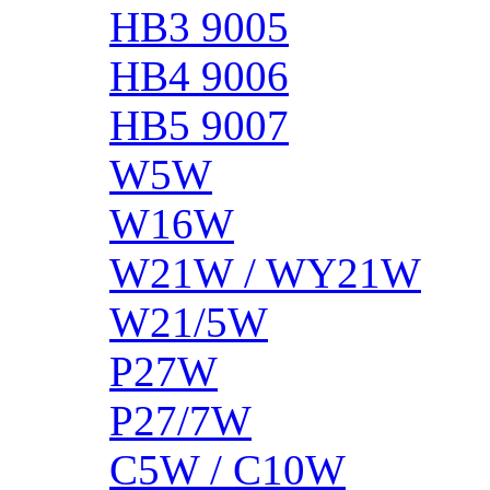
HB3 9005
HB4 9006
HB5 9007
W5W
W16W
W21W / WY21W
W21/5W
P27W
P27/7W
C5W / C10W