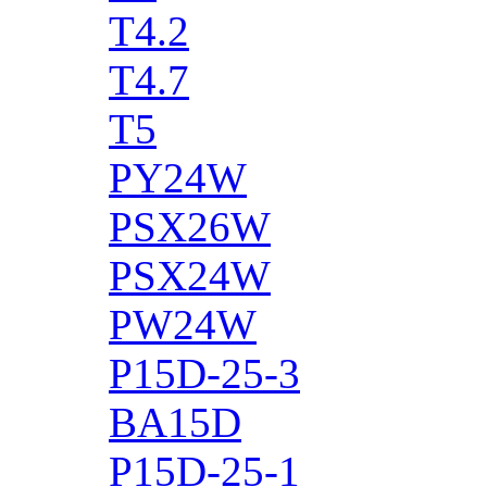
T4.2
T4.7
T5
PY24W
PSX26W
PSX24W
PW24W
P15D-25-3
BA15D
P15D-25-1