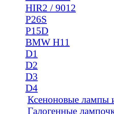
HIR2 / 9012
P26S
P15D
BMW H11
D1
D2
D3
D4
Ксеноновые лампы 
Галогенные лампоч