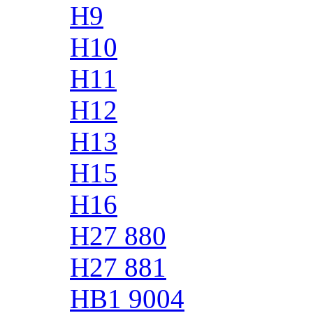
H9
H10
H11
H12
H13
H15
H16
H27 880
H27 881
HB1 9004