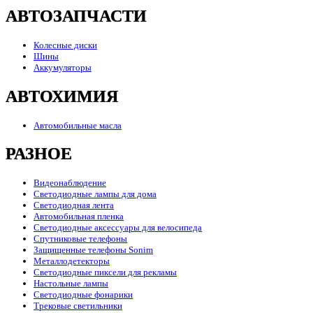
АВТОЗАПЧАСТИ
Колесные диски
Шины
Аккумуляторы
АВТОХИМИЯ
Автомобильные масла
РАЗНОЕ
Видеонаблюдение
Светодиодные лампы для дома
Светодиодная лента
Автомобильная пленка
Светодиодные аксессуары для велосипеда
Спутниковые телефоны
Защищенные телефоны Sonim
Металлодетекторы
Светодиодные пиксели для рекламы
Настольные лампы
Светодиодные фонарики
Трековые светильники