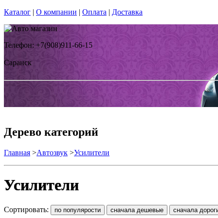
Каталог
|
О компании
|
Оплата
|
Доставка
Телефон: +7(908)911-66-15
Саранск
Дерево категорий
Главная
>
Автозвук
>
Усилители
Усилители
Сортировать: