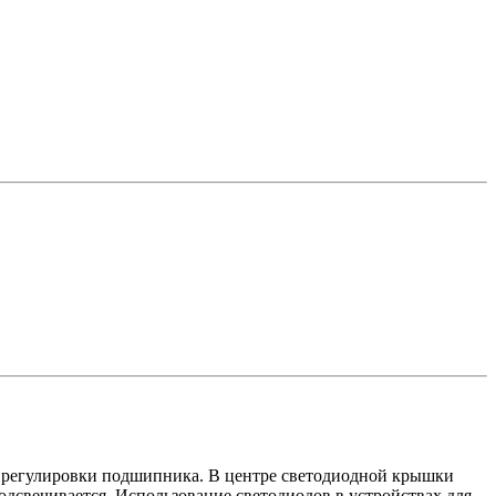
я регулировки подшипника. В центре светодиодной крышки
дсвечивается. Использование светодиодов в устройствах для