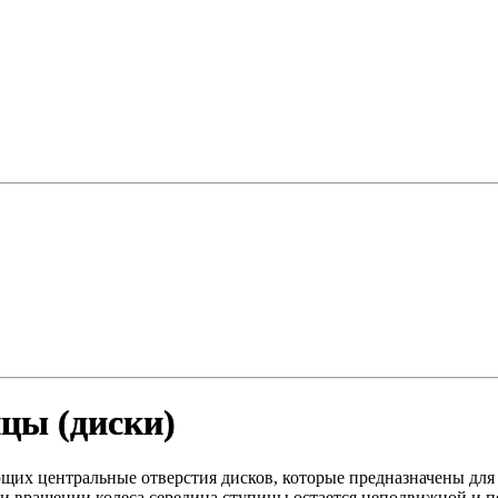
цы (диски)
щих центральные отверстия дисков, которые предназначены дл
и вращении колеса середина ступицы остается неподвижной и по