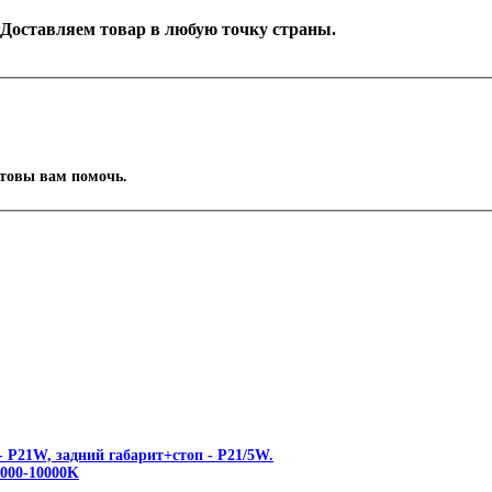
к. Доставляем товар в любую точку страны.
отовы вам помочь.
 P21W, задний габарит+стоп - P21/5W.
00-10000K