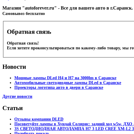
Магазин "autoforever.ru" - Все для вашего авто в г.Саранс
Cамовывоз бесплатно
Обратная связь
Обратная связь!
Если хотите проконсультироваться по какому-либо товару, мы г
Новости
Мощные лампы DLed H4 и H7 на 3000lm в Саранске
Автомобильные светодиодные лампы DLed в Саранске
Проекторы логотипа авто в двери в Саранске
Другие новости
Статьи
Отзывы компании DLED
Посоветуйте лампы в Хундай Солярис: задний ход w5w, ДХО -
3S СВЕТОДИОДНАЯ АВТОЛАМПА H7 3 LED CREE XM-L2 30
Подобрать цоколь