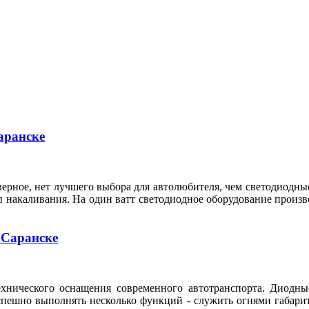
аранске
ерное, нет лучшего выбора для автолюбителя, чем светодиодные
п накаливания. На один ватт светодиодное оборудование произ
 Саранске
ехнического оснащения современного автотранспорта. Диодны
спешно выполнять несколько функций - служить огнями габари