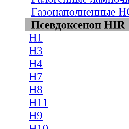
Газонаполненные H
Псевдоксенон HIR
H1
H3
H4
H7
H8
H11
H9
H10