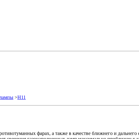
олампы
>
H11
отивотуманных фарах, а также в качестве ближнего и дальнего
Цвет свечения газонаполненных ламп максимально приближен к к