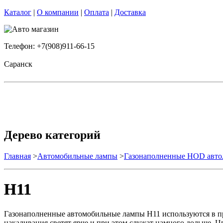
Каталог
|
О компании
|
Оплата
|
Доставка
Телефон: +7(908)911-66-15
Саранск
Дерево категорий
Главная
>
Автомобильные лампы
>
Газонаполненные HOD авт
H11
Газонаполненные автомобильные лампы H11 используются в пр
накаливания светят ярче и при этом служат намного дольше. 