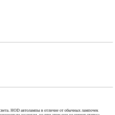
 света. HOD автолампы в отличие от обычных лампочек
сеноновым аналогам, но при этом они не имеют статуса