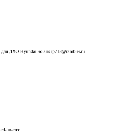
ля ДХО Hyundai Solaris ip718@rambler.ru
led-hp-cree